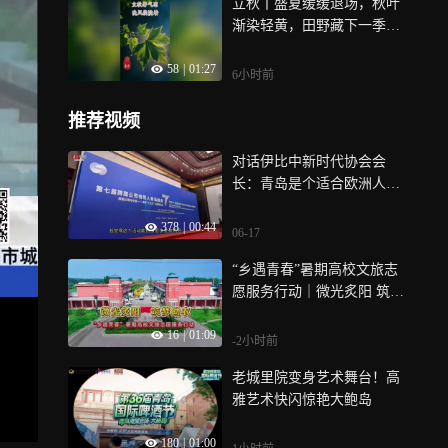
立秋丨盛夏缓缓退场，秋叶
渐染轻黄，田野藏下一季收
成，于立秋清风里，静赏时
58
|
01:27
节更替独有的清朗气韵
6小时前
推荐视频
对话伊比中新时代协会会
长：青岛是个适合欧洲人的
城市
378
|
00:44
06-17
“乡遇青春”暑期高校文旅志
愿服务行动｜微光炙阳 筑梦
助农，用青春赋能乡村文化
16
|
01:09
-2小时前
老城里院变身艺术舞台！高
雅艺术快闪惊艳大鲍岛
180
|
01:00