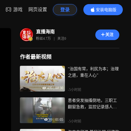
游戏
网页设置
登录
安装电脑版
内容更精彩
直播海南
关注
粉丝
4.7万
|
关注
0
作者最新视频
“治国有常，利民为本；治理
之道，重在人心”
435
|
00:30
-5小时前
患者突发抽搐倒地，三职工
翻窗急救，监控记录感人瞬
间
89
|
01:05
-5小时前