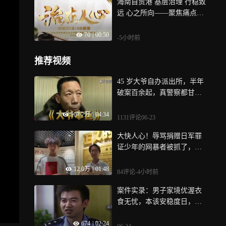
海南自贸港 基层治理 行稳致
远 心之所向——聚焦痛点，
倾听诉求； 行之所至——记
70
|
00:50
录解题，见证破局； 治之有
-5小时前
方——沉淀经验，归档锦
囊， 从“你们”到“咱们” “管
推荐视频
理”到“治理” 记录自贸港基层
治理之变 ，《治在人心》，
45 岁大爷自办派出所，半年
8月7日温暖上线！
破案百余起，真警察都甘拜
下风 | 纪录片
107.7万
|
04:34
1131评论
06-23
大快人心！辱骂捐赠日军罪
证少年的网暴者被抓了，警
方这次绝不手软
12.0万
|
01:48
84评论
-4小时前
案件实录：男子家境优渥衣
食无忧，本该安稳度日，却
偏偏铤而走险惦记上了枪支
674
|
02:24