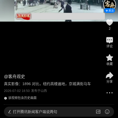
关注
2
评论
收藏
@
客舟观史
分享
真实影像：1896 对比，纽约高楼遍地，京城满街马车
2026-07-02 18:50
发布于
山西
该视频包含历史画面
打开
腾讯新闻客户端说两句