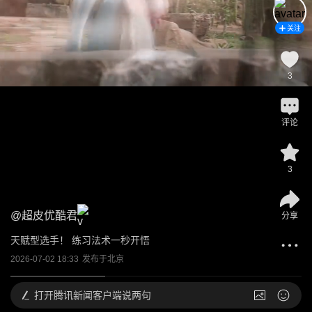
关注
3
评论
3
@
超皮优酷君
分享
天赋型选手！ 练习法术一秒开悟
2026-07-02 18:33
发布于
北京
打开
腾讯新闻客户端说两句