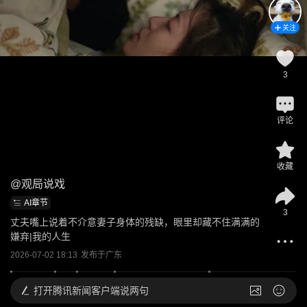
关注
3
评论
收藏
@
观局说戏
AI章节
3
丈夫嘴上说着不介意妻子身体的残缺，眼里却藏不住满满的
嫌弃|我的人生
2026-07-02 18:13
发布于
广东
打开
腾讯新闻客户端说两句