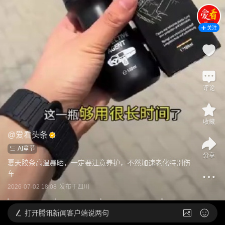
关注
评论
收藏
@
爱看头条
AI章节
分享
夏天胶条高温暴晒，一定要注意养护，不然加速老化特别伤
车
2026-07-02 18:08
发布于
四川
打开
腾讯新闻客户端说两句