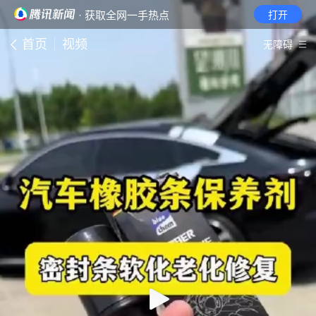
· 获取全网一手热点
打开
首页
视频
无障碍