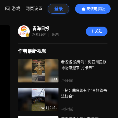
游戏
网页设置
登录
安装电脑版
内容更精彩
青海日报
关注
粉丝
1.0万
|
关注
1
作者最新视频
看省运 浪青海！海西州民族
博物馆迎来“打卡热”
01:13
-7小时前
玉树：曲麻莱有个“黑帐篷书
法协会”
1
|
01:51
-4小时前