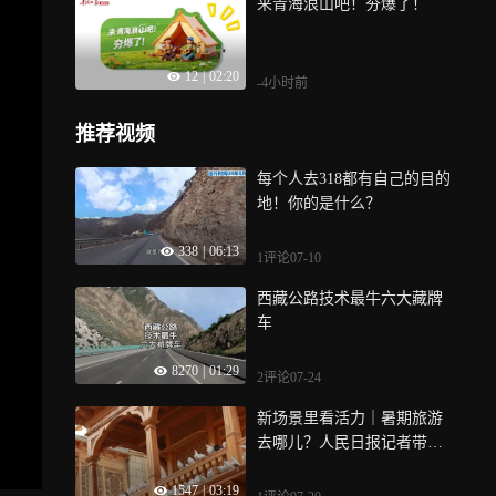
来青海浪山吧！夯爆了！
12
|
02:20
-4小时前
推荐视频
每个人去318都有自己的目的
地！你的是什么？
338
|
06:13
1评论
07-10
西藏公路技术最牛六大藏牌
车
8270
|
01:29
2评论
07-24
新场景里看活力｜暑期旅游
去哪儿？人民日报记者带您
解锁和田团城
1547
|
03:19