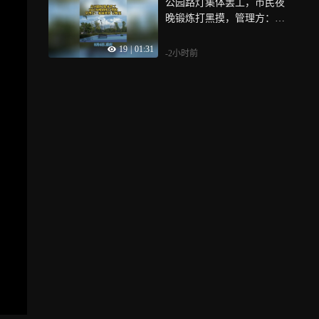
公园路灯集体罢工，市民夜
晚锻炼打黑摸，管理方：暴
雨所致，已恢复
19
|
01:31
-2小时前