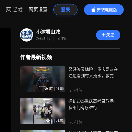
游戏
网页设置
登录
安装电脑版
内容更精彩
小渝看山城
关注
粉丝
5114
|
关注
0
作者最新视频
又好笑又惊险！重庆网友在
江边看到有人溺水，救完一
个发现还有一个
87
|
01:06
-2小时前
探访2026重庆高考录取场，
多部门有序进行
1
|
01:01
-2小时前