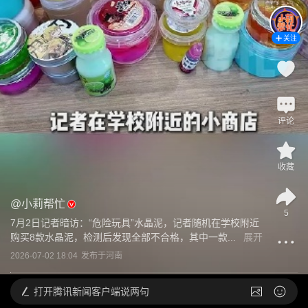
关注
评论
收藏
@
小莉帮忙
5
7月2日记者暗访：“危险玩具”水晶泥，记者随机在学校附近
购买8款水晶泥，检测后发现全部不合格，其中一款...
展开
2026-07-02 18:04
发布于
河南
打开
腾讯新闻客户端说两句