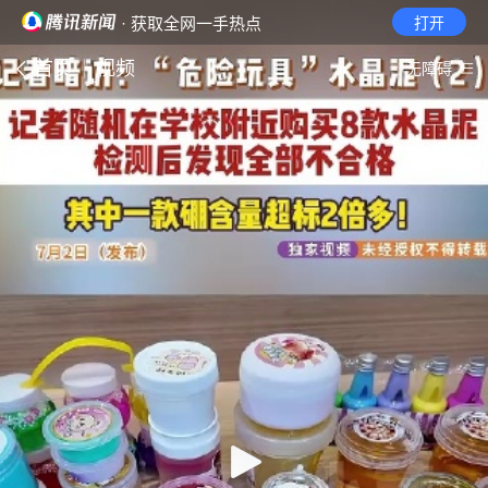
· 获取全网一手热点
打开
首页
视频
无障碍