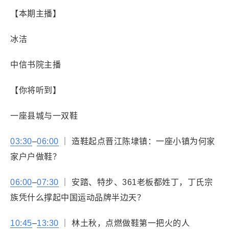
【本期主播】
冰洁
中信书院主播
【你将听到】
一座县城与一双鞋
03:30
–
06:00
｜ 造鞋起点晋江陈埭镇：一座小镇为何家
家户户做鞋？
06:00
–
07:30
｜ 安踏、特步、361老板都姓丁，丁氏宗
族凭什么撑起中国运动品牌半边天？
10:45
–
13:30
｜ 林土秋，点燃做鞋第一把火的人