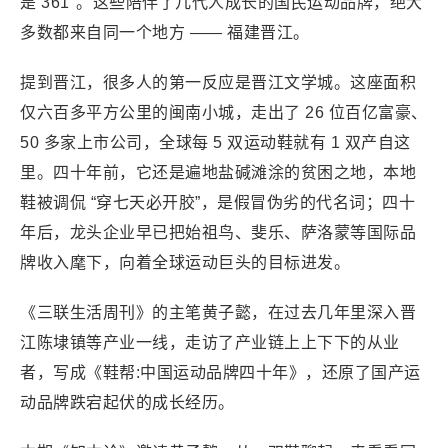
是 361°。这些陪伴了几代人成长的国民运动品牌，绝大
多数都来自同一个地方 —— 福建晋江。
提到晋江，很多人的第一反应是晋江文学城。这座面积
仅六百多平方公里的闽南小城，走出了 26 位百亿富豪、
50 多家上市公司，全球每 5 双运动鞋就有 1 双产自这
里。四十年前，它还是遍地盐碱滩涂的贫困之地，本地
鞋被调侃 “穿七天必开胶”，是假冒伪劣的代名词；四十
年后，龙头企业早已把始祖鸟、斐乐、萨洛蒙等国际品
牌收入麾下，向着全球运动巨头的目标进发。
《三联生活周刊》的主笔黄子懿，在过去几年里深入晋
江陈埭镇等产业一线，走访了产业链上上下下的从业
者，写成《鞋帮:中国运动品牌四十年》，还原了国产运
动品牌跌宕起伏的成长经历。