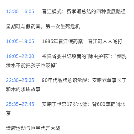
13:30
–
16:05
｜ 晋江模式：费孝通总结的四种发展路径
星期鞋与假药案，第一次生死危机
16:05
–
19:05
｜ 1985年晋江假药案：晋江鞋人人喊打
19:05
–
22:30
｜ 福建省委书记项南的"除虫护花"："倒洗
澡水不能把孩子也泼掉"
22:30
–
25:35
｜ 90年代品牌意识觉醒：安踏老董事长丁
和木的求质故事
25:35
–
27:45
｜ 安踏丁世忠17岁北漂：背600双鞋闯北
京
造牌运动与巨星代言大战