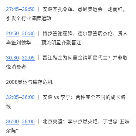
27:45
–
29:50
｜ 安踏签孔令辉、悉尼奥运会一炮而红，
引发全行业造牌运动
29:50
–
30:30
｜ 特步签谢霆锋、德尔惠签周杰伦、贵人
鸟签刘德华……顶流明星齐聚晋江
30:30
–
32:05
｜ 晋江鞋企为何重金请明星代言？并非取
悦消费者
2008奥运与库存危机
32:05
–
36:00
｜ 安踏 vs 李宁：两种完全不同的成长路
线
36:00
–
38:00
｜ 北京奥运：李宁点燃火炬，丁世忠"五味
杂陈"