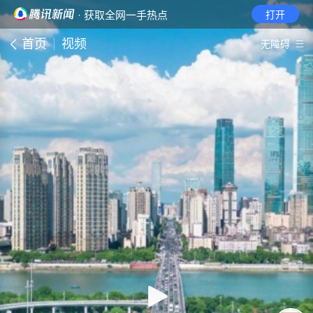
· 获取全网一手热点
打开
首页
视频
无障碍