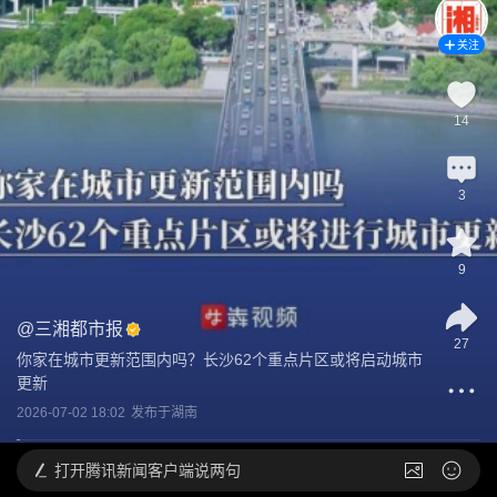
关注
14
3
9
@
三湘都市报
27
你家在城市更新范围内吗？长沙62个重点片区或将启动城市
更新
2026-07-02 18:02
发布于
湖南
打开
腾讯新闻客户端说两句