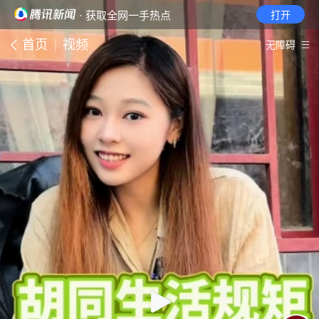
· 获取全网一手热点
打开
首页
视频
无障碍