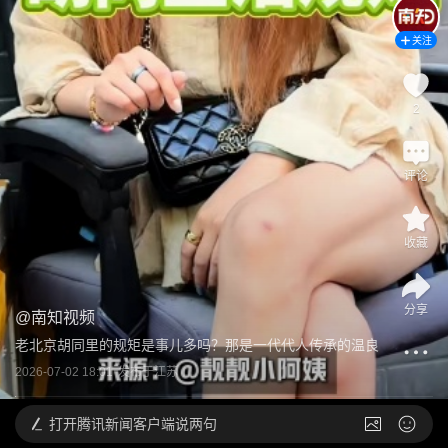
关注
2
评论
收藏
分享
@
南知视频
老北京胡同里的规矩是事儿多吗？那是一代代人传承的温良
2026-07-02 18:01
发布于
江苏
打开
腾讯新闻客户端说两句