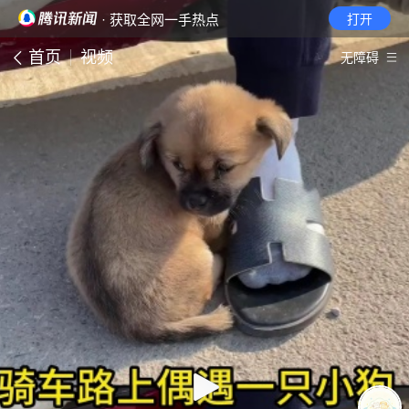
· 获取全网一手热点
打开
首页
视频
无障碍