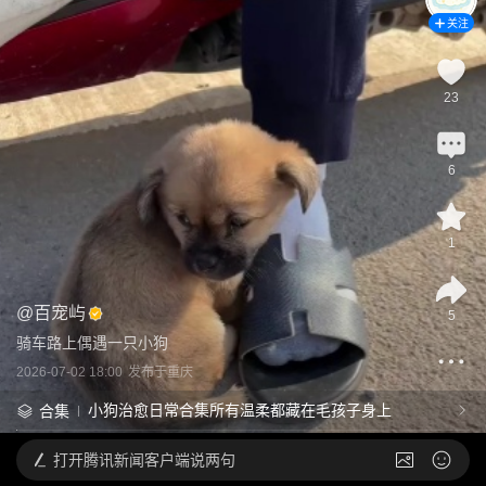
关注
23
6
1
@
百宠屿
5
骑车路上偶遇一只小狗
2026-07-02 18:00
发布于
重庆
小狗治愈日常合集所有温柔都藏在毛孩子身上
合集
打开
腾讯新闻客户端说两句