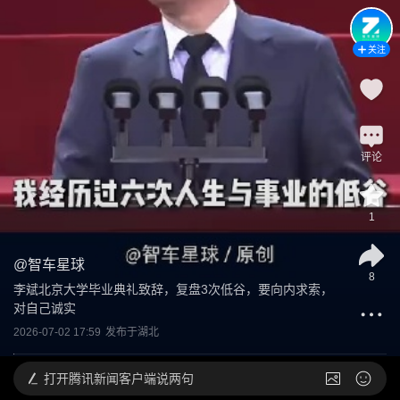
关注
评论
1
@
智车星球
8
李斌北京大学毕业典礼致辞，复盘3次低谷，要向内求索，
对自己诚实
2026-07-02 17:59
发布于
湖北
打开
腾讯新闻客户端说两句