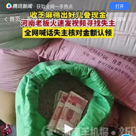
· 获取全网一手热点
打开
首页
视频
无障碍