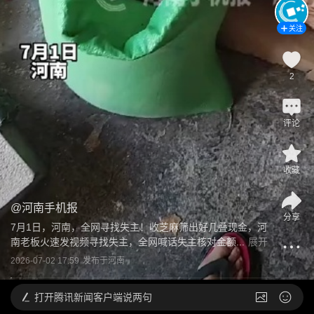
关注
2
评论
收藏
@
河南手机报
分享
7月1日，河南，全网寻找失主！收芝麻筛出好几叠现金，河
南老板火速发视频寻找失主，全网喊话失主核对金额...
展开
2026-07-02 17:59
发布于
河南
打开
腾讯新闻客户端说两句