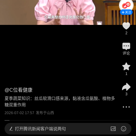
关注
2
评论
1
@
C位看健康
3
夏季蔬菜知识：丝瓜软滑口感来源，黏液含瓜氨酸、植物多
糖双重作用
2026-07-02 17:57
发布于
山西
打开
腾讯新闻客户端说两句