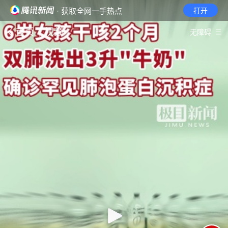
· 获取全网一手热点
打开
首页
视频
无障碍