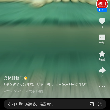
关注
3
评论
收藏
3
@
极目新闻
6岁女孩子反复咳嗽、喘不上气 ，肺里洗出3升多“牛奶”
2026-07-02 17:54
发布于
湖北
打开
腾讯新闻客户端说两句