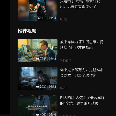
只是结了个婚，却尝尽委
屈，后来连笑都变少了
419
|
01:05
06-29
推荐视频
放下靠体力谋生的思维，持
续增值自己才是核心
7748
|
02:48
5评论
07-25
你不是不够努力，是爸妈那
套剧本，已经全球作废
2239
|
06:38
07-18
四大陷阱 人这辈子最容易踩
的4个坑，越早避开越顺
4069
|
05:40