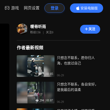
游戏
网页设置
登录
安装电脑版
内容更精彩
暖巷听雨
关注
粉丝
156
|
关注
0
作者最新视频
只想念不联系，愿你归人
海，也放过自己
7
|
01:05
06-29
只想念不联系，各自安好，
是我最后的温柔
294
|
01:07
06-29