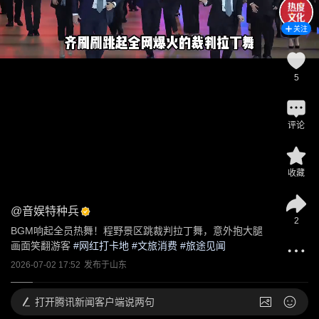
关注
5
评论
收藏
@
音娱特种兵
2
BGM响起全员热舞！程野景区跳裁判拉丁舞，意外抱大腿
画面笑翻游客
 #
网红打卡地
 #
文旅消费
 #
旅途见闻
2026-07-02 17:52
发布于
山东
打开
腾讯新闻客户端说两句