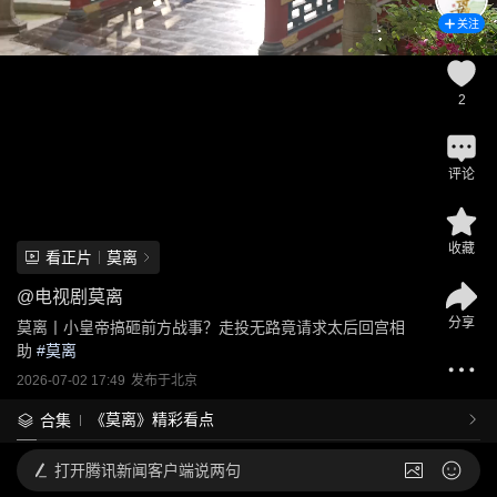
关注
2
评论
收藏
看正片
莫离
@
电视剧莫离
分享
莫离丨小皇帝搞砸前方战事？走投无路竟请求太后回宫相
助
 #
莫离
2026-07-02 17:49
发布于
北京
《莫离》精彩看点
合集
打开
腾讯新闻客户端说两句