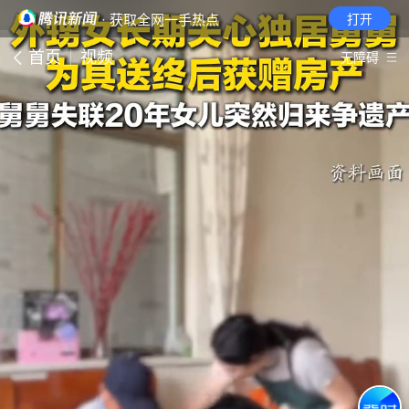
· 获取全网一手热点
打开
首页
视频
无障碍