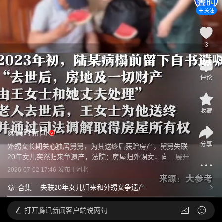
关注
3
评论
收藏
@
冀时新闻
分享
外甥女长期关心独居舅舅，为其送终后获赠房产，舅舅失联
20年女儿突然归来争遗产，法院：房屋归外甥女，向...
展开
2026-07-02 17:46
发布于
河北
失联20年女儿归来和外甥女争遗产
合集
打开
腾讯新闻客户端说两句