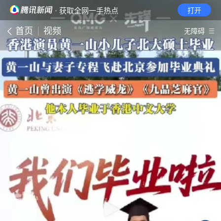
· 获取全网一手热点
打开
首页
视频
无障碍