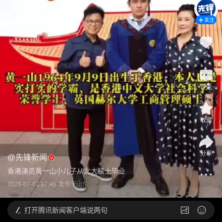
关注
5
评论
收藏
分享
@
先锋新闻
香港演员黄一山小儿子从北大硕士毕业
2026-07-02 17:46
发布于
山东
打开
腾讯新闻客户端说两句