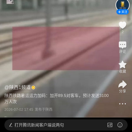
关注
2
评论
收藏
@
陕西1频道
分享
陕西铁路暑运运力加码：加开89.5对客车，预计发送3100
万人次
2026-07-02 17:45
发布于
陕西
打开
腾讯新闻客户端说两句