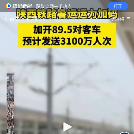
· 获取全网一手热点
打开
首页
视频
无障碍