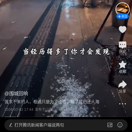
关注
评论
收藏
分享
@
围城回响
强求不来的人，相遇只是为了还债，散了就归还人海
2026-07-02 17:44
发布于
山西
打开
腾讯新闻客户端说两句