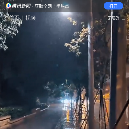
· 获取全网一手热点
打开
首页
视频
无障碍