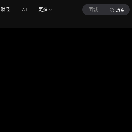
财经
AI
更多
围城回响
搜索