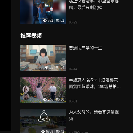
嘴上说着没事，心里全是委
屈，最后只剩沉默
392
|
01:02
06-29
推荐视频
普通助产学的一生
55
|
04:34
07-14
半熟恋人 第5季丨浪漫樱花
雨氛围超暧昧，190霸总拍照
记录甜妹
246
|
00:30
06-01
为人父母的，请看完这条视
频
6808
|
00:42