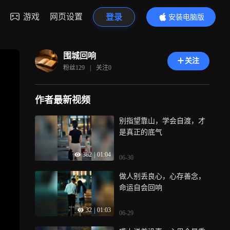
游戏
网页设置
登录
安装电脑版
内容更精彩
围城回响
关注
粉丝
129
|
关注
0
作者最新视频
别指望靠山，学会自渡，才
是真正的底气
382
|
01:04
06-30
做人别丢良心，心存善念，
命运自会回响
32
|
01:03
06-29