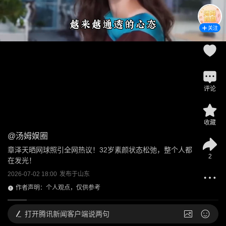
关注
评论
收藏
@
汤姆娱圈
章泽天晒网球照引全网热议！32岁素颜状态松弛，整个人都
2
在发光！
2026-07-02 18:00
发布于
山东
作者声明：个人观点，仅供参考
打开
腾讯新闻客户端说两句