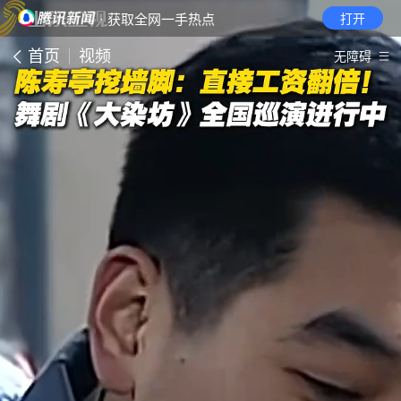
· 获取全网一手热点
打开
首页
视频
无障碍