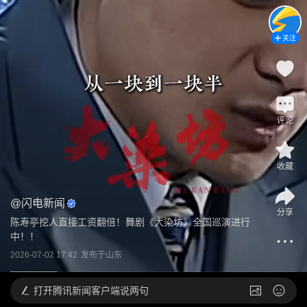
关注
评论
收藏
@
闪电新闻
分享
陈寿亭挖人直接工资翻倍！舞剧《大染坊》全国巡演进行
中！！
2026-07-02 17:42
发布于
山东
打开
腾讯新闻客户端说两句