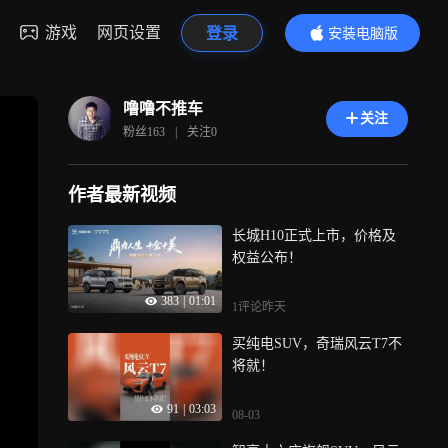
游戏
网页设置
登录
安装电脑版
内容更精彩
噜噜不推车
关注
粉丝
163
|
关注
0
作者最新视频
长城H10正式上市，价格及
权益公布！
383
|
01:01
1评论
昨天
买纯电SUV，奇瑞风云T7不
将就！
91
|
03:03
08-03