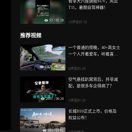
智享大六座旗舰SUV，风云
T11，暑期自驾神器！
53
|
02:18
13评论
07-31
推荐视频
一个普通的傍晚，40+高女士
一个人开着爱车，听着喜欢
的小说，吹着小风，舞着小
6.8万
|
00:14
手，心情格外的愉悦！
6评论
05-19
空气悬挂趴窝背后，并非减
配，是很多车企得病了？
2891
|
06:24
1评论
07-23
长城H10正式上市，价格及
权益公布！
383
|
01:01