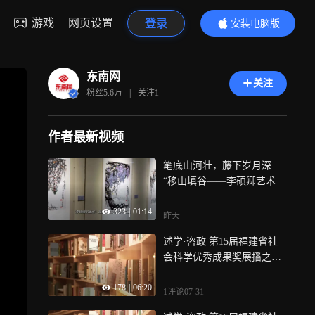
游戏
网页设置
登录
安装电脑版
内容更精彩
东南网
关注
粉丝
5.6万
|
关注
1
作者最新视频
笔底山河壮，藤下岁月深
“移山填谷——李硕卿艺术作
品展”在省美术馆开展
323
|
01:14
昨天
述学·咨政 第15届福建省社
会科学优秀成果奖展播之二
十二：《人工智能时代著作
178
|
06:20
权合理使用制度的重塑》
1评论
07-31