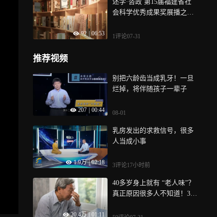
述学·咨政 第15届福建省社
会科学优秀成果奖展播之二
十一：《台湾通史》
92
|
06:53
1评论
07-31
推荐视频
别把六龄齿当成乳牙！一旦
烂掉，将伴随孩子一辈子
207
|
00:44
08-01
乳房发出的求救信号，很多
人当成小事
1.9万
|
02:18
3评论
17小时前
40多岁身上就有 “老人味”？
真正原因很多人不知道！3个
办法可改善
20.4万
|
01:11