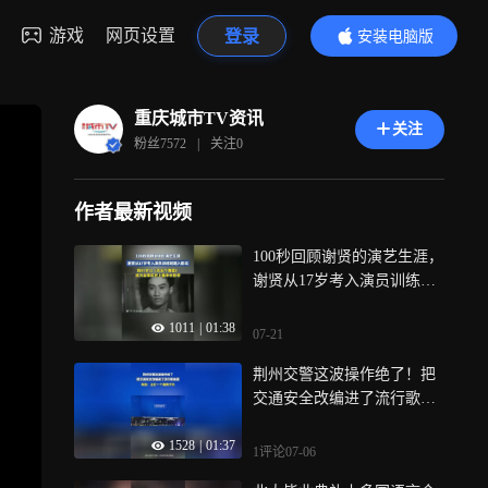
游戏
网页设置
登录
安装电脑版
内容更精彩
重庆城市TV资讯
关注
粉丝
7572
|
关注
0
作者最新视频
100秒回顾谢贤的演艺生涯，
谢贤从17岁考入演员训练班
踏入影坛，到85岁以《杀出
1011
|
01:38
个黄昏》成为金像奖史上最
07-21
年长影帝
荆州交警这波操作绝了！把
交通安全改编进了流行歌曲
里，网友：主打一个寓教于
1528
|
01:37
乐
1评论
07-06