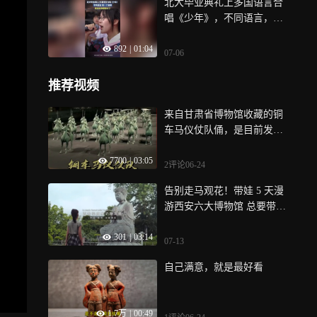
北大毕业典礼上多国语言合
唱《少年》，不同语言，同
一个旋律，真的太有感染力
892
|
01:04
了
07-06
推荐视频
来自甘肃省博物馆收藏的铜
车马仪仗队俑，是目前发现
规模最大的铜车马队
7700
|
03:05
2评论
06-24
告别走马观花！带娃 5 天漫
游西安六大博物馆 总要带孩
子来一次，这座藏进万千诗
301
|
03:14
词典故里的城市 —— 古都长
07-13
安
自己满意，就是最好看
1.7万
|
00:49