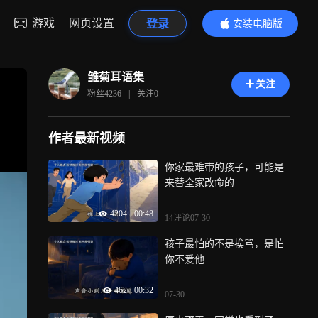
游戏
网页设置
登录
安装电脑版
内容更精彩
雏菊耳语集
关注
粉丝
4236
|
关注
0
作者最新视频
你家最难带的孩子，可能是
来替全家改命的
4204
|
00:48
14评论
07-30
孩子最怕的不是挨骂，是怕
你不爱他
462
|
00:32
07-30