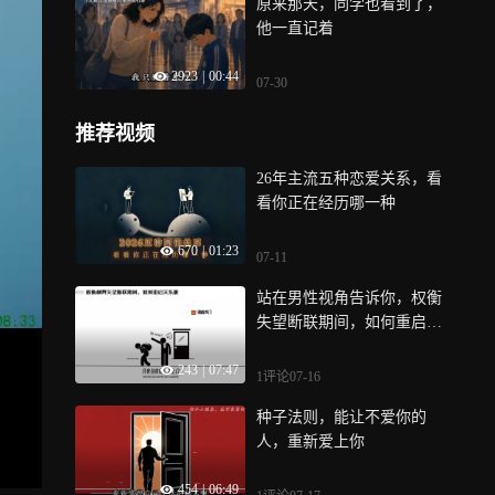
原来那天，同学也看到了，
他一直记着
2923
|
00:44
07-30
推荐视频
26年主流五种恋爱关系，看
看你正在经历哪一种
670
|
01:23
07-11
站在男性视角告诉你，权衡
失望断联期间，如何重启关
系呢
243
|
07:47
1评论
07-16
种子法则，能让不爱你的
人，重新爱上你
454
|
06:49