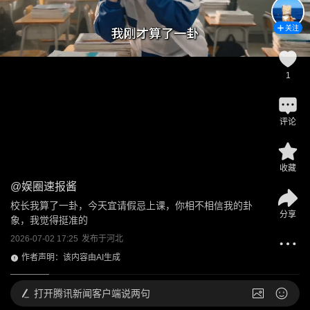
关注
1
评论
收藏
@
娱圈速报酱
校长我算了一卦，今天宜请假忌上课，你相不相信我的卦
分享
象，我觉得挺准的
2026-07-02 17:25
发布于
河北
作者声明：该内容由AI生成
打开
腾讯新闻客户端说两句