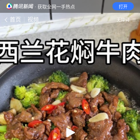
· 获取全网一手热点
打开
首页
视频
无障碍