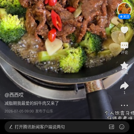
关注
评论
收藏
1
@
西西哎
减脂期我最爱的焖牛肉又来了
2026-07-05 09:00
发布于
山东
打开
腾讯新闻客户端说两句