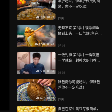
羊肝吃过，但羊肝做成的肉
酱，你不一定吃过！
739
|
01:22
昨天
无辣不欢 第2季丨现杀鲫鱼
鲜到上头，一口气炫8条完全
没问题！
1270
|
00:43
07-16
一饭封神 第2季丨一看就懂
一学就会，封神大厨们教你
做饭
568
|
00:31
08-02
肚包肉你可能吃过，但肚包
鸡你不一定吃过！
697
|
01:53
昨天
自己在家生黄豆芽很简单，