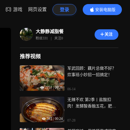
游戏
网页设置
登录
安装电脑版
内容更精彩
大静静减脂餐
关注
粉丝
331
|
关注
0
推荐视频
军武回顾：藕片总做不好？
炊事班小妙招一招搞定！
2253
|
00:26
06-14
无辣不欢 第2季丨盐酸扣
肉！发酵酸香融五花，肥而
不腻酸辣入味
593
|
00:24
07-28