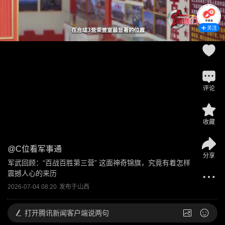
关注
评论
收藏
@
C位看军事通
分享
军武回顾：“百战百胜第三营” 这面神奇锦旗，究竟有着怎样
震撼人心的来历
2026-07-04 08:20
发布于
山西
打开
腾讯新闻客户端说两句