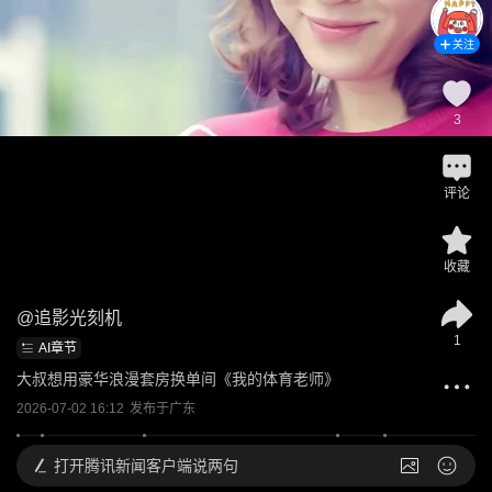
关注
3
评论
收藏
@
追影光刻机
1
AI章节
大叔想用豪华浪漫套房换单间《我的体育老师》
2026-07-02 16:12
发布于
广东
打开
腾讯新闻客户端说两句