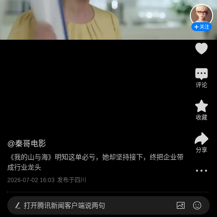
关注
评论
收藏
@
秦哥电影
分享
《我的山与海》明知这单必亏，她却坚持接下，终把企业带
成行业龙头
2026-07-02 16:03
发布于
四川
打开
腾讯新闻客户端说两句