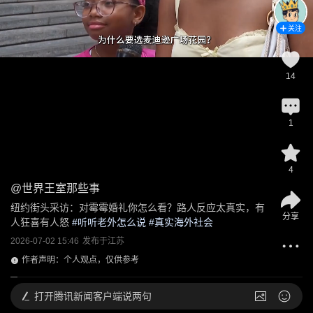
关注
14
1
4
@
世界王室那些事
纽约街头采访：对霉霉婚礼你怎么看？路人反应太真实，有
分享
人狂喜有人怒
 #
听听老外怎么说
 #
真实海外社会
2026-07-02 15:46
发布于
江苏
作者声明：个人观点，仅供参考
打开
腾讯新闻客户端说两句