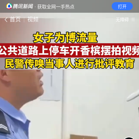
· 获取全网一手热点
打开
首页
视频
无障碍