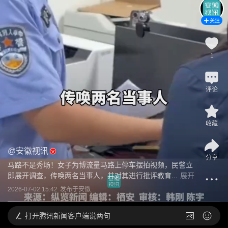
关注
1
评论
收藏
@
安徽视讯
分享
马路不是秀场！女子为博流量马路上停车摆拍视频，民警立
即展开调查，传唤两名当事人，并对其进行批评教育...
展开
2026-07-02 15:42
发布于
安徽
打开
腾讯新闻客户端说两句