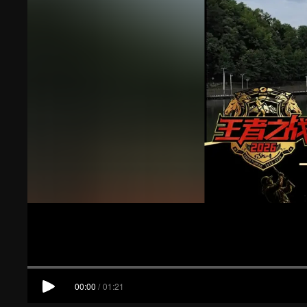
00:00
/
01:21