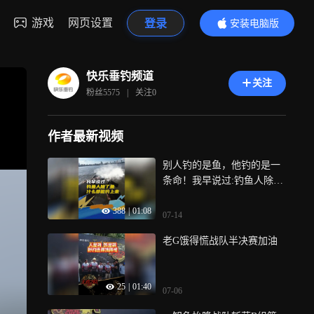
游戏
网页设置
登录
安装电脑版
内容更精彩
快乐垂钓频道
关注
粉丝
5575
|
关注
0
作者最新视频
别人钓的是鱼，他钓的是一
条命！我早说过:钓鱼人除了
鱼什么都能钓上来
388
|
01:08
07-14
老G饿得慌战队半决赛加油
25
|
01:40
07-06