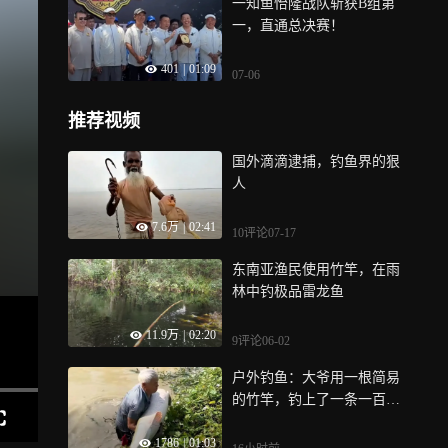
一知鱼怡隆战队斩获B组第
一，直通总决赛！
401
|
01:09
07-06
推荐视频
国外滴滴逮捕，钓鱼界的狠
人
7.6万
|
02:41
10评论
07-17
东南亚渔民使用竹竿，在雨
林中钓极品雷龙鱼
11.9万
|
02:20
9评论
06-02
户外钓鱼：大爷用一根简易
的竹竿，钓上了一条一百多
斤的巨骨舌鱼，太惊喜
1786
|
01:03