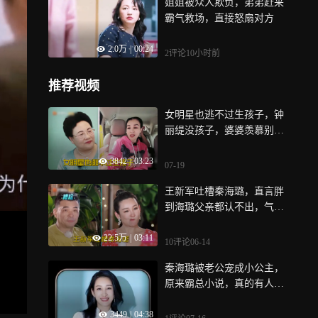
姐姐被众人欺负，弟弟赶来
霸气救场，直接怒扇对方
2.0万
|
00:24
2评论
10小时前
推荐视频
女明星也逃不过生孩子，钟
丽缇没孩子，婆婆羡慕别人
家有孙女！丨婆婆妈妈
3842
|
03:23
07-19
王新军吐槽秦海璐，直言胖
到海璐父亲都认不出，气坏
秦海璐
22.5万
|
03:11
10评论
06-14
秦海璐被老公宠成小公主，
原来霸总小说，真的有人活
成了现实
3449
|
04:38