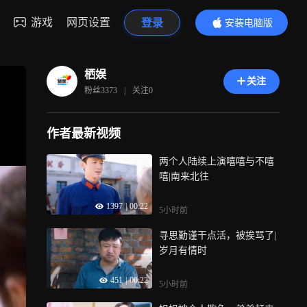
游戏
网页设置
登录
安装电脑版
内容更精彩
栖娱
关注
粉丝
3373
|
关注
0
作者最新视频
两个人陆续上演嘻嘻与不嘻
嘻|南来北往
1397
|
00:22
5小时前
寻思勤谨干点活，被挨骂了|
岁月有情时
451
|
00:22
5小时前