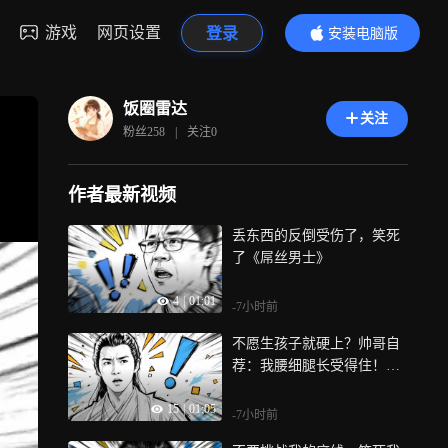
游戏
网页设置
登录
安装电脑版
内容更精彩
饭圈雷达
关注
粉丝
258
|
关注
0
作者最新视频
丢东西的反倒受伤了，笑死
了《屌丝男士》
4
|
01:01
-7小时前
不愿生孩子就硬上？帅哥自
荐：我腰细腿长受得住！
《一念关山》
15
|
01:05
-7小时前