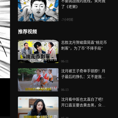
不要挑战我的底线，笑死我
了《老舅》
6
|
00:29
-7小时前
推荐视频
志胜沈月贺峻霖简直“桃花币
刺客”，为了币“不择手段”
230
|
01:18
06-11
沈月被王子奇单手锁脖！月
子最后的挣扎：又不是我抢
的！丨桃花坞
4330
|
03:12
06-13
沈月看中医也太直白了吧！
开口直言要去黄去黑，众人
捧腹大笑！丨初入职场
1102
|
02:25