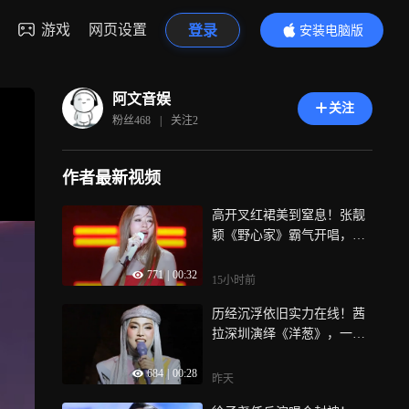
游戏
网页设置
登录
安装电脑版
内容更精彩
阿文音娱
关注
粉丝
468
|
关注
2
作者最新视频
高开叉红裙美到窒息！张靓
颖《野心家》霸气开唱，颜
值实力双双在线
771
|
00:32
15小时前
历经沉浮依旧实力在线！茜
拉深圳演绎《洋葱》，一代
人的音综记忆再度苏醒
684
|
00:28
昨天