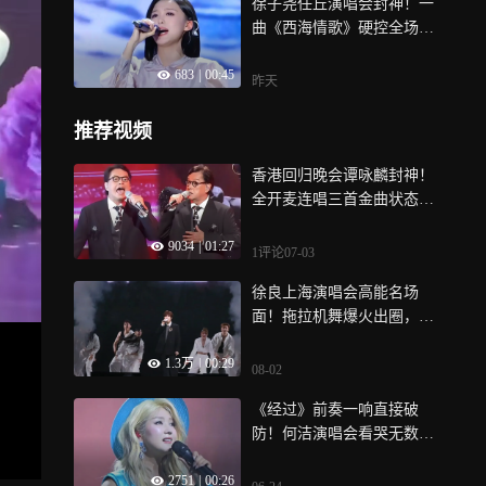
徐子尧任丘演唱会封神！一
曲《西海情歌》硬控全场，
国风唱功尽显实力
683
|
00:45
昨天
推荐视频
香港回归晚会谭咏麟封神！
全开麦连唱三首金曲状态依
旧，稳唱实力出圈
9034
|
01:27
1评论
07-03
徐良上海演唱会高能名场
面！拖拉机舞爆火出圈，沉
浸式跳舞氛围感拉满
1.3万
|
00:29
08-02
《经过》前奏一响直接破
防！何洁演唱会看哭无数老
粉，开口勾起青春回忆
2751
|
00:26