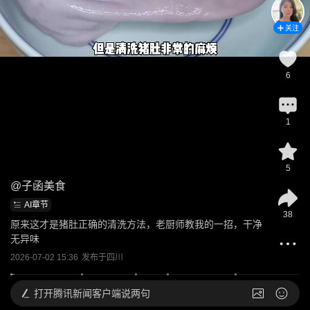
关注
6
1
5
@
子函美食
AI章节
38
原来这才是猪肚正确的清洗方法，老厨师教我的一招，干净
无异味
2026-07-02 15:36
发布于
四川
打开
腾讯新闻客户端说两句