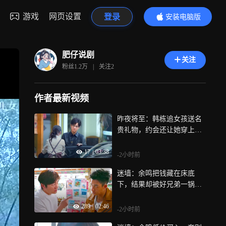
游戏
网页设置
登录
安装电脑版
内容更精彩
肥仔说剧
关注
粉丝
1.2万
|
关注
2
作者最新视频
昨夜将至：韩栋追女孩送名
贵礼物，约会还让她穿上白
裙子
17
|
03:38
-2小时前
迷墙：余鸣把钱藏在床底
下，结果却被好兄弟一锅端
了
289
|
02:46
-2小时前