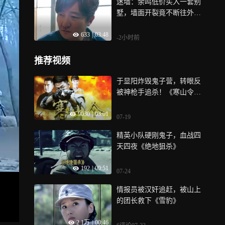
迷墙：余鸣低价买入一套别
墅，墙面开裂竟不断往外掉
钞票
633
|
03:48
-2小时前
推荐视频
于显阳炸毁鬼子营，转眼反
被神枪手追杀！《寒山令》
第2集
9030
|
03:01
07-19
精英小队硬刚鬼子，血战四
天四夜《绝地狙杀》
192
|
00:51
07-24
情报员被汉奸追赶，被山上
的团长救下《雪豹》
2.1万
|
00:46