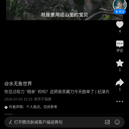
关注
4
评论
1
@
水无鱼世界
1
你见过给刀 “相亲” 的吗？这把易贡藏刀今天脱单了 | 纪录片
2026-07-02 15:33
发布于
福建
作者声明：个人观点，仅供参考
打开
腾讯新闻客户端说两句