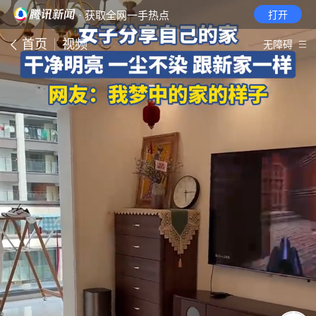
· 获取全网一手热点
打开
首页
视频
无障碍