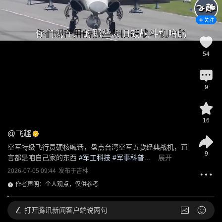
关注
54
9
16
@
飞趣
空军特级飞行员硬核喊话，盘点台湾空军五款经典战机，直
9
言都是咱自己家的东西
 #
军工科技
 #军事科普...
展开
2026-07-05 09:44
发布于
吉林
作者声明：个人观点，仅供参考
打开
腾讯新闻客户端说两句