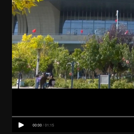
00:00
/
01:15