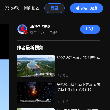
游戏
网页设置
登录
安装电脑版
内容更精彩
新华社视频
关注
粉丝
23.6万
|
关注
0
作者最新视频
800亿方净水背后的科技密码
155
|
01:07
-1小时前
星夜燃火把 电音响彝寨 云南
弥勒上演别样民族狂欢
571
|
01:16
-1小时前