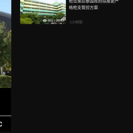
枪击案后泰国政府拟推更严
格枪支管控方案
692
|
00:43
-1小时前