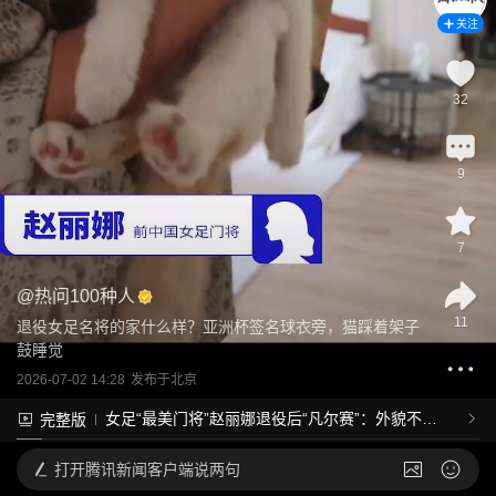
关注
32
9
7
@
热问100种人
11
退役女足名将的家什么样？亚洲杯签名球衣旁，猫踩着架子
鼓睡觉
2026-07-02 14:28
发布于
北京
女足“最美门将”赵丽娜退役后“凡尔赛”：外貌不过
完整版
是我万分之一的优点
打开
腾讯新闻客户端说两句